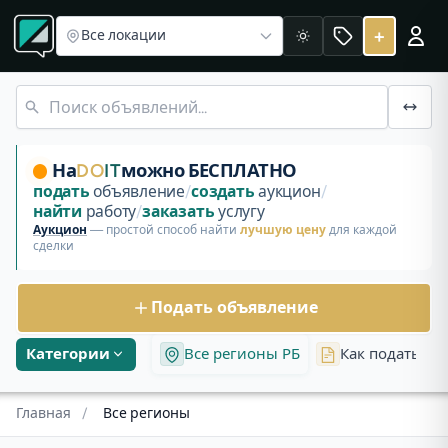
Брестская область
Гомельская область
Гродненская обл
Все регионы Беларуси
+
Все локации
Светлая
Объявления во всех регионах Беларуси. Найдите нужные
На
DO
IT
можно БЕСПЛАТНО
подать
объявление
/
создать
аукцион
/
найти
работу
/
заказать
услугу
Аукцион
— простой способ найти
лучшую цену
для каждой
сделки
Подать объявление
Категории
Все регионы РБ
Как подать об
Главная
/
Все регионы