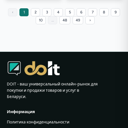
‹
1
2
3
4
5
6
7
8
9
10
...
48
49
›
DOIT - ваш универсальный онлайн-рынок для
покупки и продажи товаров и услуг в
Беларуси.
Информация
Политика конфиденциальности