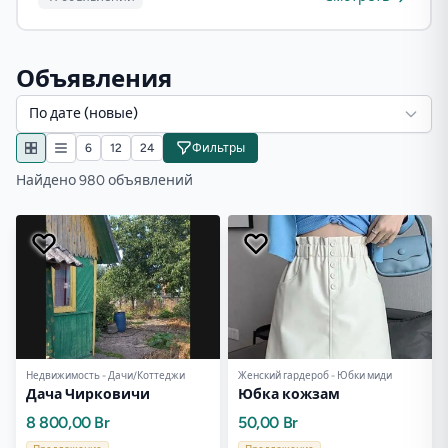
Объявления
По дате (новые)
6
12
24
Фильтры
Найдено 980 объявлений
Недвижимость - Дачи/Коттеджи
Женский гардероб - Юбки миди
Дача Чирковичи
Юбка кожзам
8 800,00 Br
50,00 Br