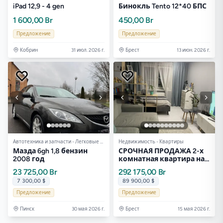
iPad 12,9 - 4 gen
Бинокль Tento 12*40 БПС
1 600,00 Br
450,00 Br
Предложение
Предложение
Кобрин
31 июл. 2026 г.
Брест
13 июн. 2026 г.
Автотехника и запчасти - Легковые авто
Недвижимость - Квартиры
Мазда 6gh 1,8 бензин
СРОЧНАЯ ПРОДАЖА 2-х
2008 год
комнатная квартира на
Морозова. ЧИСТАЯ
23 725,00 Br
292 175,00 Br
продажа.
7 300,00 $
89 900,00 $
Предложение
Предложение
Пинск
30 мая 2026 г.
Брест
15 мая 2026 г.