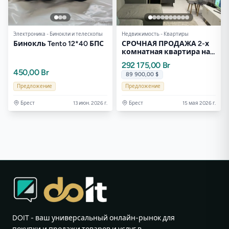
Электроника - Бинокли и телескопы
Недвижимость - Квартиры
Бинокль Tento 12*40 БПС
СРОЧНАЯ ПРОДАЖА 2-х
комнатная квартира на
Морозова. ЧИСТАЯ
292 175,00 Br
продажа.
450,00 Br
89 900,00 $
Предложение
Предложение
Брест
13 июн. 2026 г.
Брест
15 мая 2026 г.
DOIT - ваш универсальный онлайн-рынок для