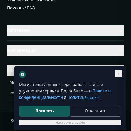
Помощь / FAQ
Категории
Информация
Контакты
Михаленко Руслан Леонидович, УНП ЕА3732804
Мы используем cookie для работы сайта и
улучшения сервиса. Подробнее — в
Политике
Республика Беларусь
info@doit.by
конфиденциальности
и
Политике cookie
.
Принять
Отклонить
© 2026 DoIt — бесплатные объявления в Беларуси. Все
Настроить cookie
права защищены.