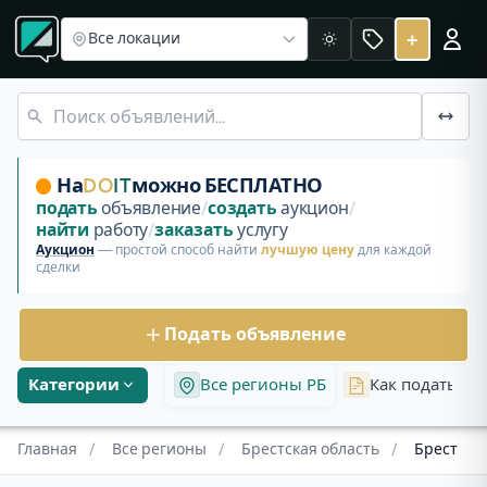
Все регионы
Объявления в Брестской области
Квартиры
Объявления Брест
+
Все локации
Светлая
Бесплатные объявления и аукционы в Бресте, Брестская о
Бинокль Tento 12*40 БПС
СРОЧНАЯ ПРОДАЖА 2-х комнатная квартира на Морозов
На
DO
IT
можно БЕСПЛАТНО
подать
объявление
/
создать
аукцион
/
найти
работу
/
заказать
услугу
Аукцион
— простой способ найти
лучшую цену
для каждой
сделки
Подать объявление
Категории
Все регионы РБ
Как подать об
Главная
/
Все регионы
/
Брестская область
/
Брест