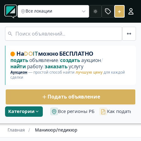
Маникюр/педикюр в Беларуси
Объявления в Гомельско
МАНИКЮР и ПЕДИКЮР. Предложить ус
+
Все локации
Светлая
Ищу частного мастера по маникюру и педикюру с опыто
На
DO
IT
можно БЕСПЛАТНО
подать
объявление
/
создать
аукцион
/
найти
работу
/
заказать
услугу
Аукцион
— простой способ найти
лучшую цену
для каждой
сделки
Подать объявление
Категории
Все регионы РБ
Как подать об
Главная
/
Маникюр/педикюр