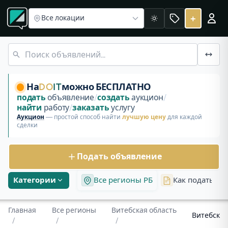
Все регионы
Объявления в Витебской области
Зарядные
Объявления Витебск
+
Все локации
Светлая
Бесплатные объявления и аукционы в Витебске, Витебская
Зарядное устройство
На
DO
IT
можно БЕСПЛАТНО
подать
объявление
/
создать
аукцион
/
найти
работу
/
заказать
услугу
Аукцион
— простой способ найти
лучшую цену
для каждой
сделки
Подать объявление
Категории
Все регионы РБ
Как подать об
Главная
Все регионы
Витебская область
Витебск
/
/
/