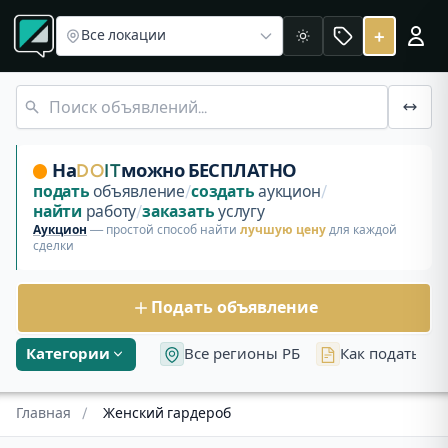
Верхняя одежда
Платья и комбинезоны
Юбки и шорты
Женский гардероб в Беларуси
+
Все локации
Светлая
Раздел «Женский гардероб» на площадке DoIt в Беларуси
Сумочка
Рубашка женская
Босоножки
Платье вечернее пайетки
Туфли лодочки
На
DO
IT
можно БЕСПЛАТНО
Кардиган
Рубашка женская
подать
объявление
/
создать
аукцион
/
Босоножки
найти
работу
/
заказать
услугу
Аукцион
— простой способ найти
лучшую цену
для каждой
сделки
Подать объявление
Категории
Все регионы РБ
Как подать об
Главная
/
Женский гардероб